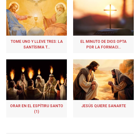
TOME UNO Y LLEVE TRES: LA
EL MINUTO DE DIOS OPTA
SANTÍSIMA T...
POR LA FORMACI...
ORAR EN EL ESPÍTIRU SANTO
JESÚS QUIERE SANARTE
(1)