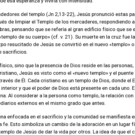
 de esa esperanza y vivirla con intensidad.
vendedores del templo (Jn 2,13-22), Jesús pronunció estas p
ués de limpiar el Templo de los mercaderes, respondiendo a
bras, pensando que se refería al gran edificio físico que se
templo de su cuerpo» (cf. v. 21). Su muerte en la cruz fue la
uerpo resucitado de Jesús se convirtió en el nuevo «templo» o
 sacrificios.
 físico, sino que la presencia de Dios reside en las personas
ristiano, Jesús es visto como el «nuevo templo» y el puente
través de Él. Cada cristiano es un templo de Dios, donde el Es
interior y que el poder de Dios está presente en cada uno. 
na. Al considerar a la persona como templo, la relación con
ediarios externos en el mismo grado que antes.
una enfocada en el sacrificio y la comunidad se manifiesta en
e. Esto simboliza un cambio de la adoración en un lugar físi
ejemplo de Jesús de dar la vida por otros. La idea de que el